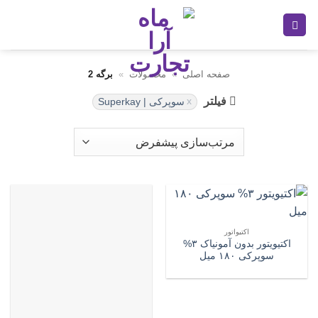
Ski
t
conten
صفحه اصلی
»
محصولات
»
برگه 2
فیلتر
سوپرکی | Superkay
اکتیواتور
اکتیویتور بدون آمونیاک ۳%
سوپرکی ۱۸۰ میل