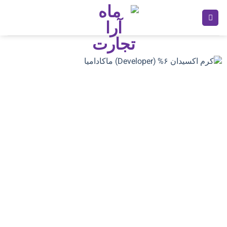
Ski
t
conten