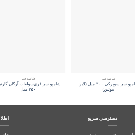
شامپو سر
شامپو سر
شامپو سر سوپرکی ۳۰۰ میل (لاین
شامپو سر فری‌سولفات آرگان گارن
بیوتین)
۲۵۰ میل
دسترسی سریع
اطلا
از
دفتر