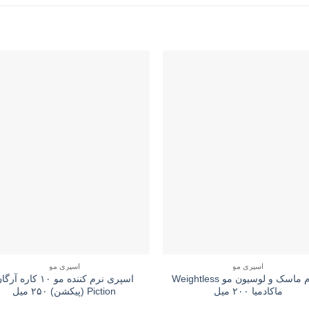
اسپری مو
اسپری مو
سرم ماسک و لوسیون مو Weightless
اسپری نرم کننده مو ۱۰ کاره آر
ماکادمیا ۲۰۰ میل
Piction (پیکشن) ۲۵۰ میل