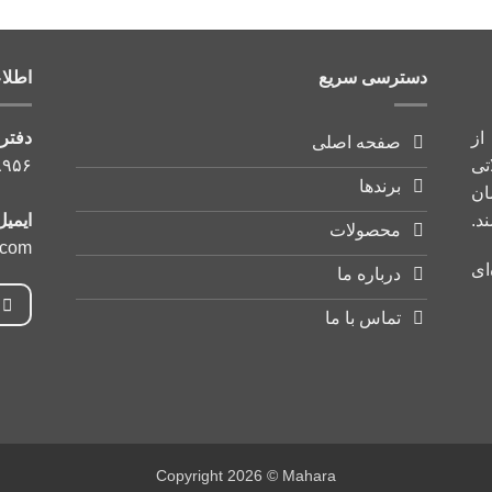
دسترسی سریع
اطلا
از
دفتر
صفحه اصلی
تی
۸۹۵۶
برندها
ان
د.
ایمیل
محصولات
.com
ای
درباره ما
تماس با ما
Copyright 2026 © Mahara