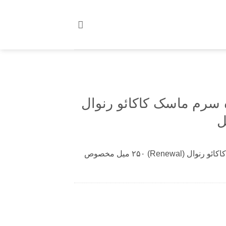
سرم ماسک کاکائو رنوال
اسپری حالت دهنده سرم ماسک کاکائو رنوال (Renewal) ۲۵۰ میل مخصوص