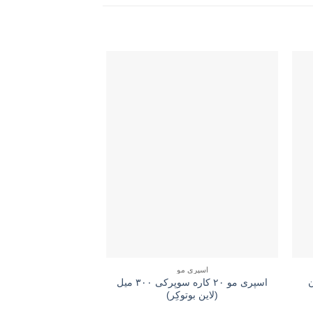
اسپری مو
اسپری 
گان
اسپری مو ۲۰ کاره سوپرکی ۳۰۰ میل
(لاین بوتوکِر)
(کراتی