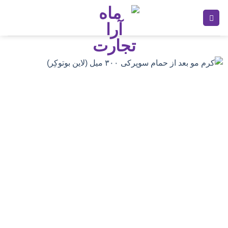
Ski
t
conten