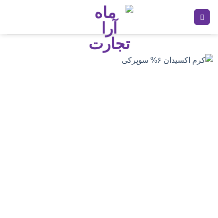
Ski
t
conten